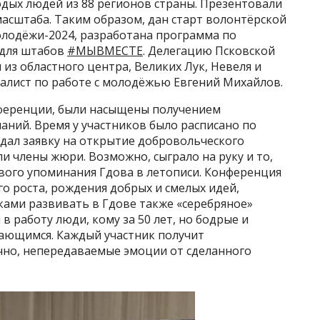
лодых людей из 88 регионов страны. Презентовали
асштаба. Таким образом, дан старт волонтёрской
лодёжи-2024, разработана программа по
 для штабов
#МЫВМЕСТЕ
. Делегацию Псковской
из областного центра, Великих Лук, Невеля и
иалист по работе с молодёжью Евгений Михайлов.
нференции, были насыщены получением
аний. Время у участников было расписано по
подал заявку на открытие добровольческого
и члены жюри. Возможно, сыграло на руку и то,
рвого упоминания Гдова в летописи. Конференция
о роста, рождения добрых и смелых идей,
ами развивать в Гдове также «серебряное»
в работу люди, кому за 50 лет, но бодрые и
ающимся. Каждый участник получит
чно, непередаваемые эмоции от сделанного