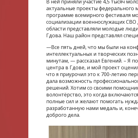
В ней приняли участие 4,5 тысяч мо
актуальные проекты федерального м
программе всемирного фестиваля мо
социализации военнослужащих СВО
области представляли молодые люди 
Гдова. Наш район представлял спец
—Все пять дней, что мы были на ко
интеллектуальных и творческих позн
минутам, — рассказал Евгений. – Я 
центра в Гдове, и мой проект оценил
что я приурочил это к 700-летию пе
дала возможность профессиональног
решений. Хотим со своими помощник
волонтёрство, это когда включаются 
полные сил и желают помогать нужд
разработанную нами медаль и, коне
доброго дела.