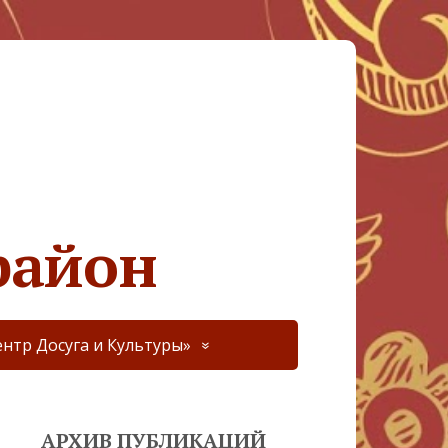
район
нтр Досуга и Культуры»
АРХИВ ПУБЛИКАЦИЙ