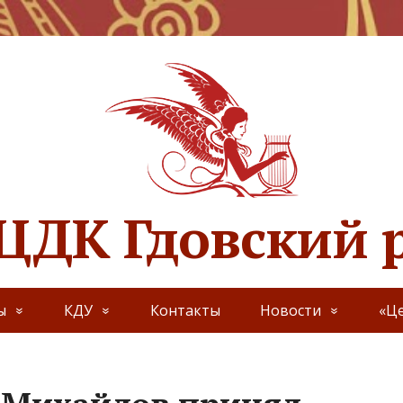
ЦДК Гдовский 
ы
КДУ
Контакты
Новости
«Це