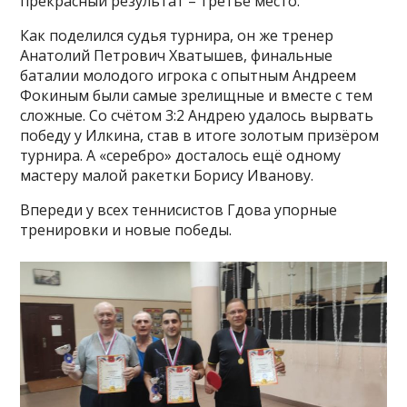
прекрасный результат – третье место.
Как поделился судья турнира, он же тренер
Анатолий Петрович Хватышев, финальные
баталии молодого игрока с опытным Андреем
Фокиным были самые зрелищные и вместе с тем
сложные. Со счётом 3:2 Андрею удалось вырвать
победу у Илкина, став в итоге золотым призёром
турнира. А «серебро» досталось ещё одному
мастеру малой ракетки Борису Иванову.
Впереди у всех теннисистов Гдова упорные
тренировки и новые победы.