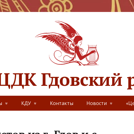
ЦДК Гдовский 
ы
КДУ
Контакты
Новости
«Це