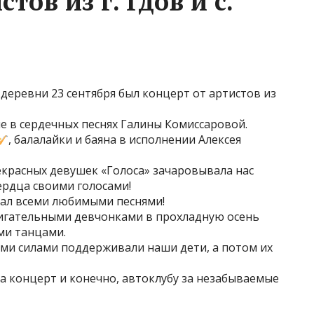
тов из г. Гдов и с.
деревни 23 сентября был концерт от артистов из
е в сердечных песнях Галины Комиссаровой.
, балалайки и баяна в исполнении Алексея
екрасных девушек «Голоса» зачаровывала нас
ердца своими голосами!
зал всеми любимыми песнями!
жигательными девчонками в прохладную осень
ми танцами.
еми силами поддерживали наши дети, а потом их
а концерт и конечно, автоклубу за незабываемые