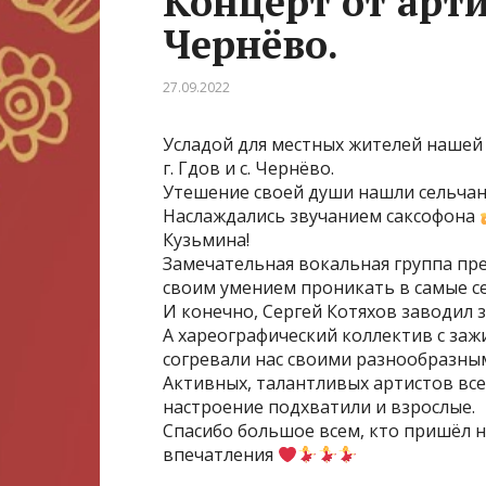
Концерт от артис
Чернёво.
27.09.2022
Усладой для местных жителей нашей 
г. Гдов и с. Чернёво.
Утешение своей души нашли сельчан
Наслаждались звучанием саксофона
Кузьмина!
Замечательная вокальная группа пр
своим умением проникать в самые с
И конечно, Сергей Котяхов заводил 
А хареографический коллектив с за
согревали нас своими разнообразны
Активных, талантливых артистов вс
настроение подхватили и взрослые.
Спасибо большое всем, кто пришёл н
впечатления