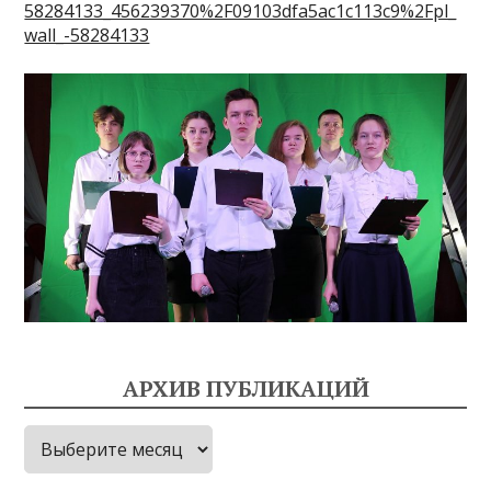
58284133_456239370%2F09103dfa5ac1c113c9%2Fpl_
wall_-58284133
АРХИВ ПУБЛИКАЦИЙ
Архив
публикаций