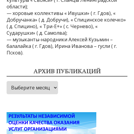
культуры « Свояси» ( г. Сланцы Ленинградской
области);
— хоровые коллективы « Ивушки» ( г. Гдов), «
Добручанка» ( д. Добручи), « Спицинское колечко»
( д. Спицино), « Три-Е+» ( с. Чернево), «
Сударушки» ( д. Самолва);
— музыканты-народники Алексей Кузьмин –
балалайка ( г. Гдов), Ирина Иванова – гусли ( г.
Псков).
АРХИВ ПУБЛИКАЦИЙ
Архив
публикаций