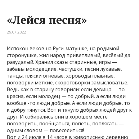
«Лейся песня»
29.07.2022
Испокон веков на Руси-матушке, на родимой
сторонушке, жил народ приветливый, весёлый да
разудалый. Хранил сказы старинные, игры —
забавы молодецкие, частушки, песни лукавые,
танцы, пляски огневые, хороводы плавные,
поговорки меткие, скороговорки замысловатые.
Ведь как в старину говорили: если девица — то
красна, если молодец — то добрый, а если люди
вообще -то люди добрые. А если люди добрые, то
к добру тянутся. Вот и тянуло добрых людей друг к
друг. И собирались они в хорошем месте
поговорить, пообщаться, попеть, поплясать —
одним словом — повеселиться!
Вот и 24 июля в 14 часов в живописную деревню