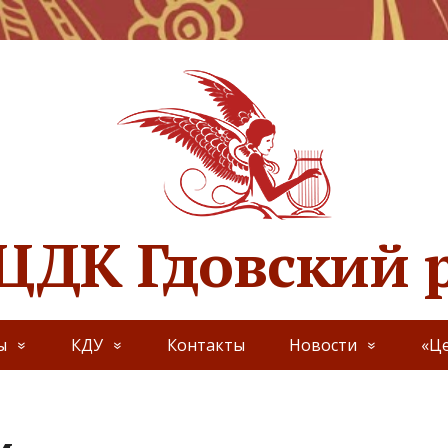
ЦДК Гдовский 
ы
КДУ
Контакты
Новости
«Це