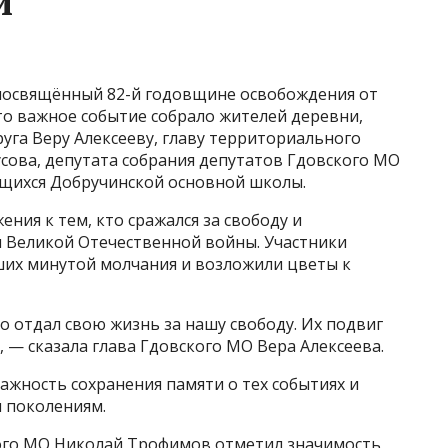
и
посвящённый 82-й годовщине освобождения от
то важное событие собрало жителей деревни,
уга Веру Алексееву, главу территориального
сова, депутата собрания депутатов Гдовского МО
щихся Добручинской основной школы.
ния к тем, кто сражался за свободу и
 Великой Отечественной войны. Участники
их минутой молчания и возложили цветы к
о отдал свою жизнь за нашу свободу. Их подвиг
, — сказала глава Гдовского МО Вера Алексеева.
ажность сохранения памяти о тех событиях и
 поколениям.
кого МО Николай Трофимов отметил значимость