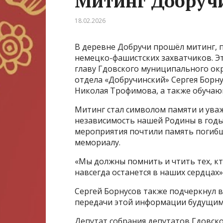
Митинг Добруч
18.02.2026
В деревне Добручи прошёл митинг, 
немецко-фашистских захватчиков. Э
главу Гдовского муниципального окр
отдела «Добручинский» Сергея Борну
Николая Трофимова, а также обучаю
Митинг стал символом памяти и уваже
независимость нашей Родины в годы
мероприятия почтили память погибш
мемориалу.
«Мы должны помнить и чтить тех, кт
навсегда останется в наших сердцах»
Сергей Борнусов также подчеркнул в
передачи этой информации будущим
Депутат собрания депутатов Гдовс