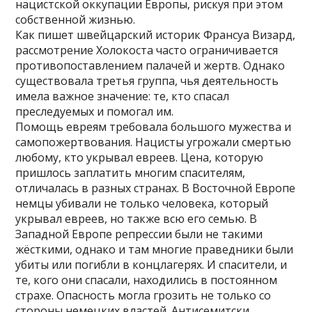
нацистской оккупации Европы, рискуя при этом
собственной жизнью.
Как пишет швейцарский историк Франсуа Визард,
рассмотрение Холокоста часто ограничивается
противопоставлением палачей и жертв. Однако
существовала третья группа, чья деятельность
имела важное значение: те, кто спасал
преследуемых и помогал им.
Помощь евреям требовала большого мужества и
самопожертвования. Нацисты угрожали смертью
любому, кто укрывал евреев. Цена, которую
пришлось заплатить многим спасителям,
отличалась в разных странах. В Восточной Европе
немцы убивали не только человека, который
укрывал евреев, но также всю его семью. В
Западной Европе репрессии были не такими
жёсткими, однако и там многие праведники были
убиты или погибли в концлагерях. И спасители, и
те, кого они спасали, находились в постоянном
страхе. Опасность могла грозить не только со
стороны немецких властей. Антисемитски