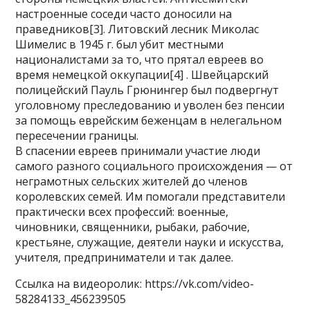
настроенные соседи часто доносили на
праведников[3]. Литовский лесник Миколас
Шимелис в 1945 г. был убит местными
националистами за то, что прятал евреев во
время немецкой оккупации[4] . Швейцарский
полицейский Пауль Грюнингер был подвергнут
уголовному преследованию и уволен без пенсии
за помощь еврейским беженцам в нелегальном
пересечении границы.
В спасении евреев принимали участие люди
самого разного социального происхождения — от
неграмотных сельских жителей до членов
королевских семей. Им помогали представители
практически всех профессий: военные,
чиновники, священники, рыбаки, рабочие,
крестьяне, служащие, деятели науки и искусства,
учителя, предприниматели и так далее.
Ссылка на видеоролик: https://vk.com/video-
58284133_456239505