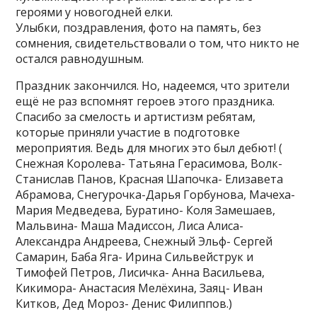
героями у новогодней елки.
Улыбки, поздравления, фото на память, без
сомнения, свидетельствовали о том, что никто не
остался равнодушным.
Праздник закончился. Но, надеемся, что зрители
ещё не раз вспомнят героев этого праздника.
Спасибо за смелость и артистизм ребятам,
которые приняли участие в подготовке
мероприятия. Ведь для многих это был дебют! (
Снежная Королева- Татьяна Герасимова, Волк-
Станислав Панов, Красная Шапочка- Елизавета
Абрамова, Снегурочка-Дарья Горбунова, Мачеха-
Мария Медведева, Буратино- Коля Замешаев,
Мальвина- Маша Мадиссон, Лиса Алиса-
Александра Андреева, Снежный Эльф- Сергей
Самарин, Баба Яга- Ирина Сильвейструк и
Тимофей Петров, Лисичка- Анна Васильева,
Кикимора- Анастасия Мелёхина, Заяц- Иван
Китков, Дед Мороз- Денис Филиппов.)