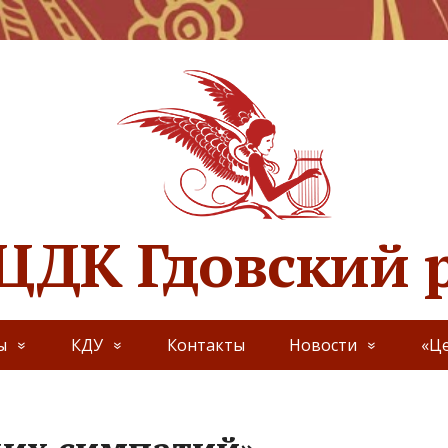
ЦДК Гдовский 
ы
КДУ
Контакты
Новости
«Це