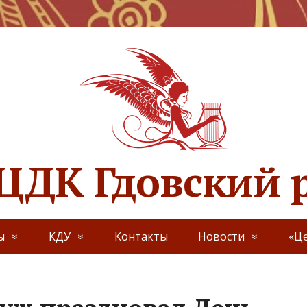
ЦДК Гдовский 
ы
КДУ
Контакты
Новости
«Це