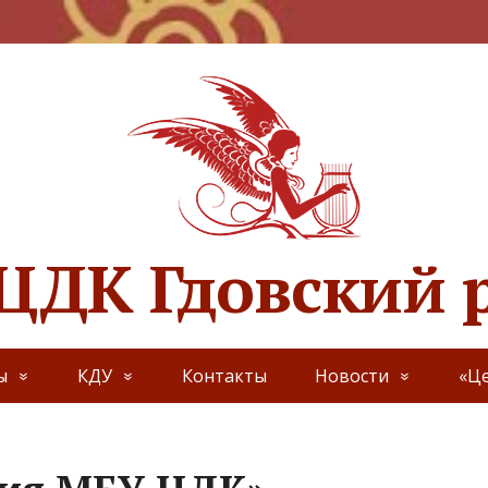
ЦДК Гдовский 
ы
КДУ
Контакты
Новости
«Це