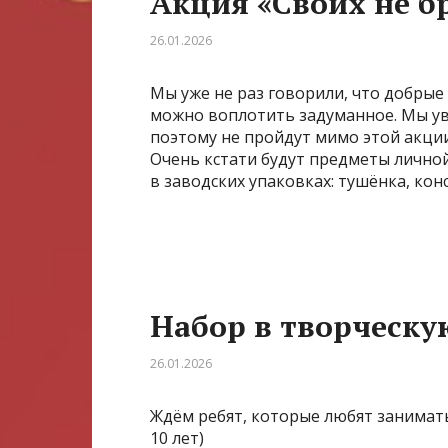
Акция «Своих не б
26.01.2026
Мы уже не раз говорили, что добрые
можно воплотить задуманное. Мы ув
поэтому не пройдут мимо этой акции
Очень кстати будут предметы личной
в заводских упаковках: тушёнка, ко
Набор в творческу
26.01.2026
Ждём ребят, которые любят заниматьс
10 лет)